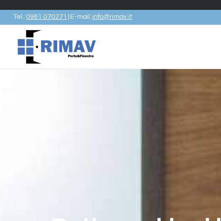
Tel.:
0981 070271
E-mail:
info@rimav.it
|