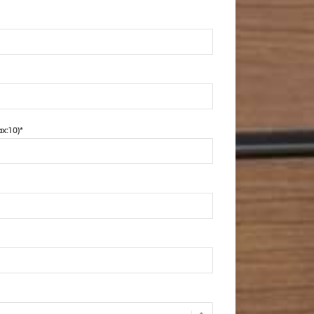
ax:10)*