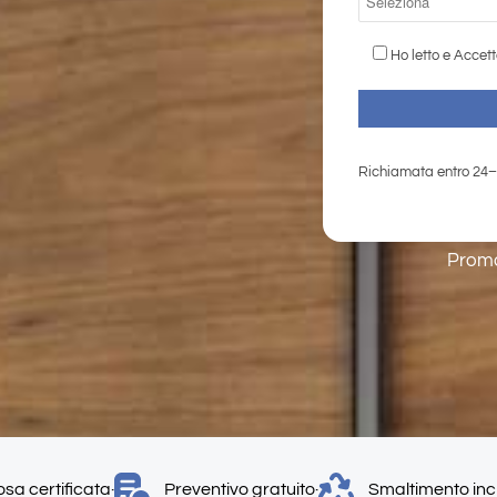
Ho letto e Accet
Richiamata entro 24–
Promo
sa certificata
·
Preventivo gratuito
·
Smaltimento inc