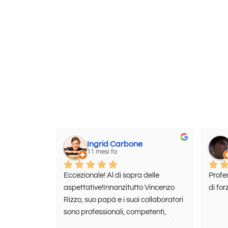
Ingrid Carbone
11 mesi fa
Eccezionale! Al di sopra delle 
Profe
aspettative!Innanzitutto Vincenzo 
di for
Rizzo, suo papà e i suoi collaboratori 
sono professionali, competenti, 
puntuali, precisi, disponibilissimi. È 