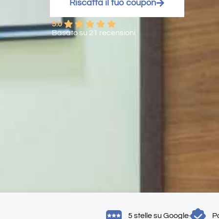
Riscatta il tuo coupon
5.0
Basato su 21 recensioni
5 stelle su Google
·
Po