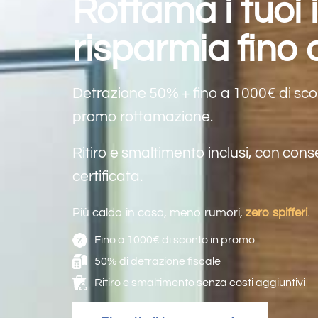
Rottama i tuoi i
risparmia fino
Detrazione 50% + fino a 1000€ di sco
promo rottamazione.
Ritiro e smaltimento inclusi, con co
certificata.
Più caldo in casa, meno rumori,
zero spifferi
.
Fino a 1000€ di sconto in promo
50% di detrazione fiscale
Ritiro e smaltimento senza costi aggiuntivi