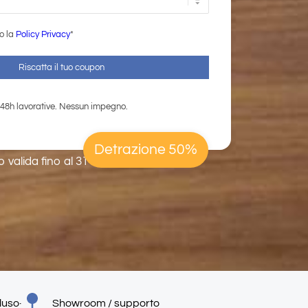
to la
Policy Privacy
*
48h lavorative. Nessun impegno.
Detrazione 50%
 valida fino al 31 marzo 2026.
luso
·
Showroom / supporto