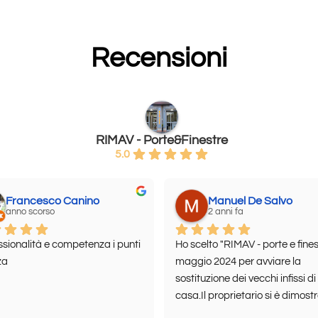
Recensioni
RIMAV - Porte&Finestre
5.0
Francesco Canino
Manuel De Salvo
anno scorso
2 anni fa
ssionalità e competenza i punti 
Ho scelto "RIMAV - porte e finest
za
maggio 2024 per avviare la 
sostituzione dei vecchi infissi di 
casa.Il proprietario si è dimostr
fin da subito una persona seria,