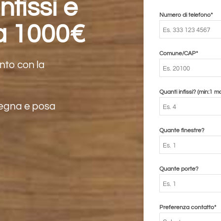
nfissi e
Numero di telefono*
 a 1000€
Comune/CAP*
nto con la
Quanti infissi? (min:1 m
nsegna e posa
Quante finestre?
Quante porte?
Preferenza contatto*